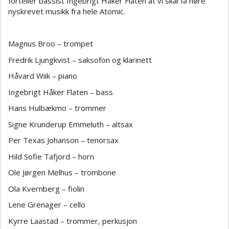
forteller bassist Ingebrigt Håker Flaten at vi skal få høre
nyskrevet musikk fra hele Atomic.
Magnus Broo – trompet
Fredrik Ljungkvist – saksofon og klarinett
Håvard Wiik – piano
Ingebrigt Håker Flaten – bass
Hans Hulbækmo – trommer
Signe Krunderup Emmeluth – altsax
Per Texas Johanson – tenorsax
Hild Sofie Tafjord – horn
Ole Jørgen Melhus – trombone
Ola Kvernberg – fiolin
Lene Grenager – cello
Kyrre Laastad – trommer, perkusjon