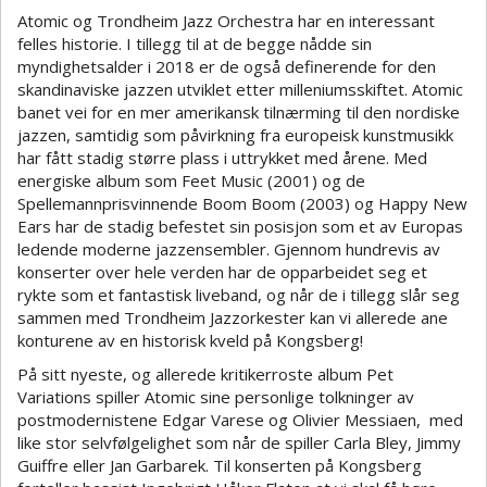
Atomic og Trondheim Jazz Orchestra har en interessant
felles historie. I tillegg til at de begge nådde sin
myndighetsalder i 2018 er de også definerende for den
skandinaviske jazzen utviklet etter milleniumsskiftet. Atomic
banet vei for en mer amerikansk tilnærming til den nordiske
jazzen, samtidig som påvirkning fra europeisk kunstmusikk
har fått stadig større plass i uttrykket med årene. Med
energiske album som Feet Music (2001) og de
Spellemannprisvinnende Boom Boom (2003) og Happy New
Ears har de stadig befestet sin posisjon som et av Europas
ledende moderne jazzensembler. Gjennom hundrevis av
konserter over hele verden har de opparbeidet seg et
rykte som et fantastisk liveband, og når de i tillegg slår seg
sammen med Trondheim Jazzorkester kan vi allerede ane
konturene av en historisk kveld på Kongsberg!
På sitt nyeste, og allerede kritikerroste album Pet
Variations spiller Atomic sine personlige tolkninger av
postmodernistene Edgar Varese og Olivier Messiaen, med
like stor selvfølgelighet som når de spiller Carla Bley, Jimmy
Guiffre eller Jan Garbarek. Til konserten på Kongsberg